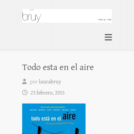
Laura Bruy Makeup
Artist Barcelona
Makeup Artist Maquilladora Maquillaje
BARCELONA
Todo esta en el aire
por
laurabruy
23 febrero, 2015